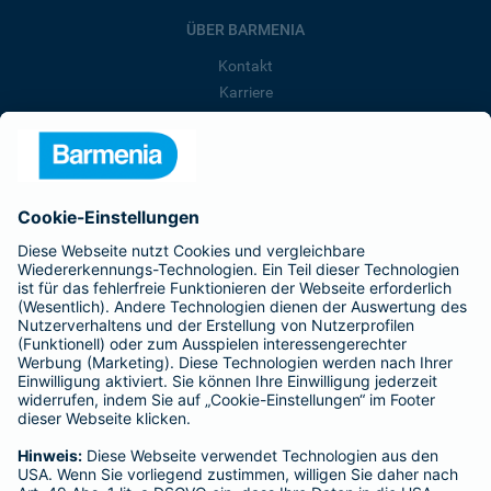
ÜBER BARMENIA
Kontakt
Karriere
Presse
Unternehmen
Anfahrt
Affiliate-Partner werden
Barmenia ist Teil der BarmeniaGothaer
BELIEBTE SEITEN
Kranken-Zusatzversicherung
Tierversicherungen
Haftpflichtversicherung
Hausratversicherung
SERVICE
Adresse ändern