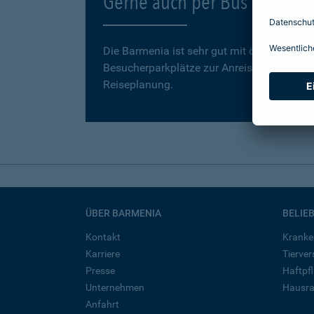
Gerne auch per Bus und Ba
Die Barmenia ist sehr gut mit öffentlichen
Besucherparkplätze zur Anreise mit dem Aut
Reiseplanung.
ÜBER BARMENIA
BELIE
Kontakt
Kranke
Karriere
Tierve
Presse
Haftpfl
Unternehmen
Hausra
Anfahrt