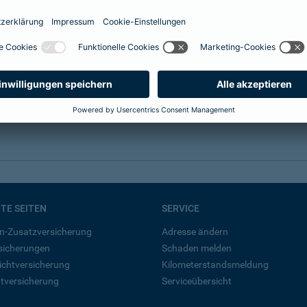
hn
 Verkehrsmitteln zu erreichen. Auch wenn die großzügigen
o verlocken, hier ein paar Links für eine "nachhaltige"
BTE SEITEN
SERVICE
n-Zusatzversicherung
Adresse ändern
rsicherungen
Schaden melden
ichtversicherung
Kilometerstandsmeldung
tversicherung
Serviceübersicht