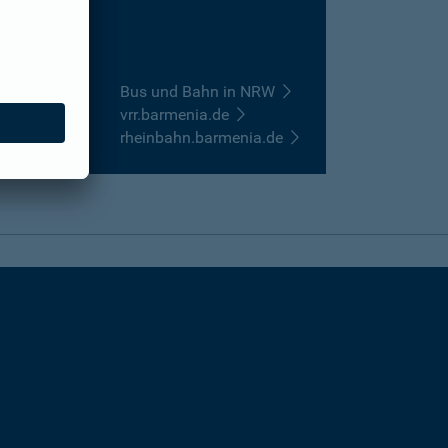
Bus und Bahn in NRW
vrr.barmenia.de
rheinbahn.barmenia.de