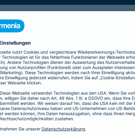
mund oder Köln (A1)
ldorf oder Essen