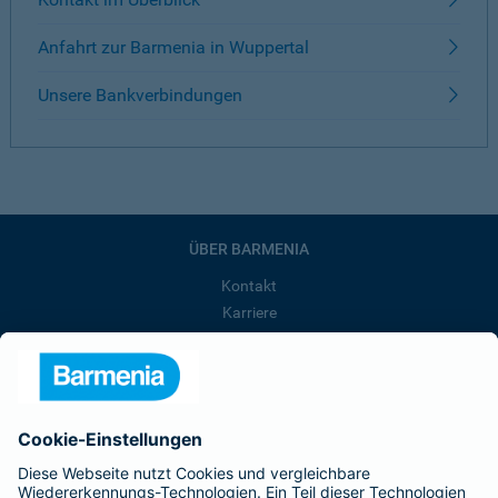
Anfahrt zur Barmenia in Wuppertal
Unsere Bankverbindungen
ÜBER BARMENIA
Kontakt
Karriere
Presse
Unternehmen
Anfahrt
Affiliate-Partner werden
Barmenia ist Teil der BarmeniaGothaer
BELIEBTE SEITEN