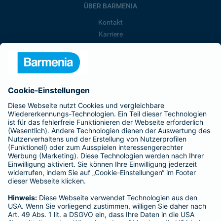
ÜBER BARMENIA
Kontakt
Karriere
Presse
Unternehmen
Anfahrt
Affiliate-Partner werden
Barmenia ist Teil der BarmeniaGothaer
BELIEBTE SEITEN
Kranken-Zusatzversicherung
Tierversicherungen
Haftpflichtversicherung
Hausratversicherung
SERVICE
Adresse ändern
Schaden melden